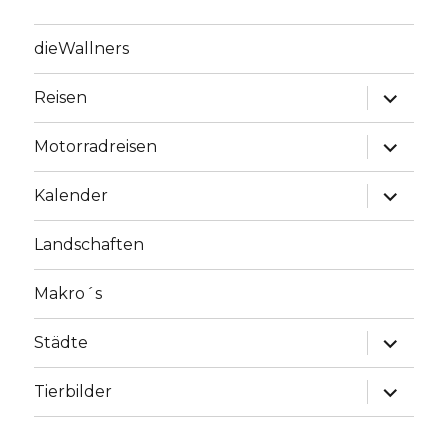
dieWallners
Unterme
Reisen
anzeige
Unterme
Motorradreisen
anzeige
Unterme
Kalender
anzeige
Landschaften
Makro´s
Unterme
Städte
anzeige
Unterme
Tierbilder
anzeige