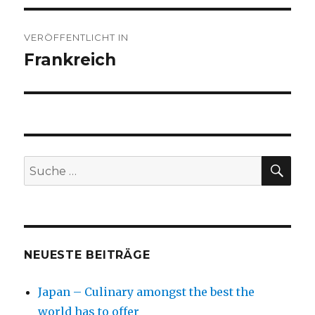
Beitragsnavigation
VERÖFFENTLICHT IN
Frankreich
SU
Suche
nach:
NEUESTE BEITRÄGE
Japan – Culinary amongst the best the
world has to offer