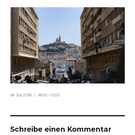
Veröffentlicht
Volle
18. Juli 2018
1800 × 1200
am
Größe
Schreibe einen Kommentar