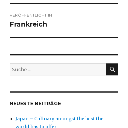
Beitragsnavigation
VERÖFFENTLICHT IN
Frankreich
SU
Suche
nach:
NEUESTE BEITRÄGE
Japan – Culinary amongst the best the
world has to offer