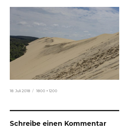
Veröffentlicht
Volle
18. Juli 2018
1800 × 1200
am
Größe
Schreibe einen Kommentar