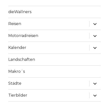
dieWallners
Unterme
Reisen
anzeige
Unterme
Motorradreisen
anzeige
Unterme
Kalender
anzeige
Landschaften
Makro´s
Unterme
Städte
anzeige
Unterme
Tierbilder
anzeige