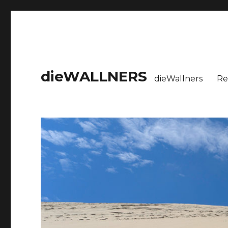
dieWALLNERS
dieWallners
Re