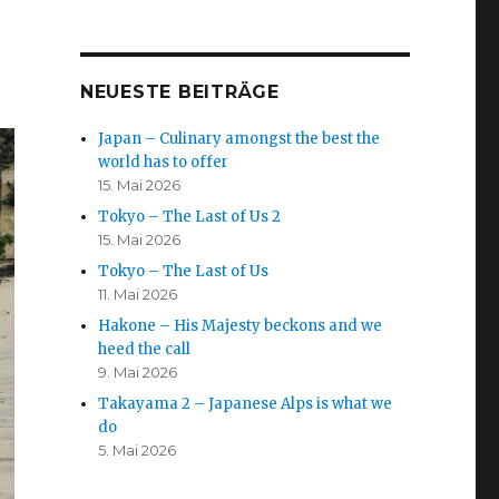
NEUESTE BEITRÄGE
Japan – Culinary amongst the best the
world has to offer
15. Mai 2026
Tokyo – The Last of Us 2
15. Mai 2026
Tokyo – The Last of Us
11. Mai 2026
Hakone – His Majesty beckons and we
heed the call
9. Mai 2026
Takayama 2 – Japanese Alps is what we
do
5. Mai 2026