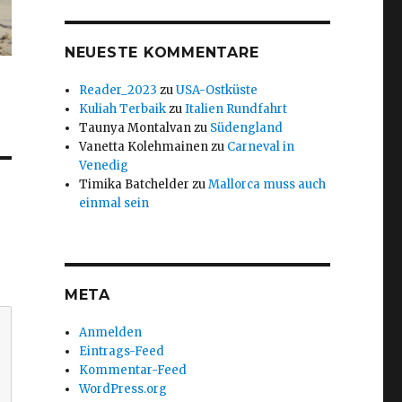
NEUESTE KOMMENTARE
Reader_2023
zu
USA-Ostküste
Kuliah Terbaik
zu
Italien Rundfahrt
Taunya Montalvan
zu
Südengland
Vanetta Kolehmainen
zu
Carneval in
Venedig
Timika Batchelder
zu
Mallorca muss auch
einmal sein
META
Anmelden
Eintrags-Feed
Kommentar-Feed
WordPress.org