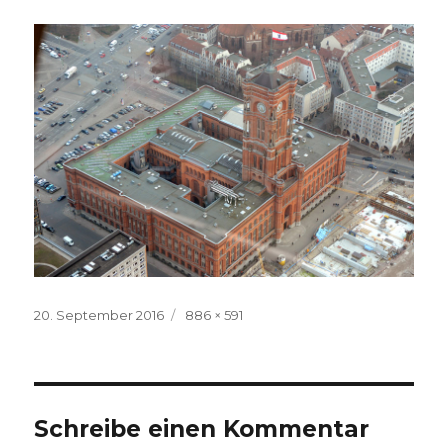
Veröffentlicht
Volle
20. September 2016
886 × 591
am
Größe
Schreibe einen Kommentar