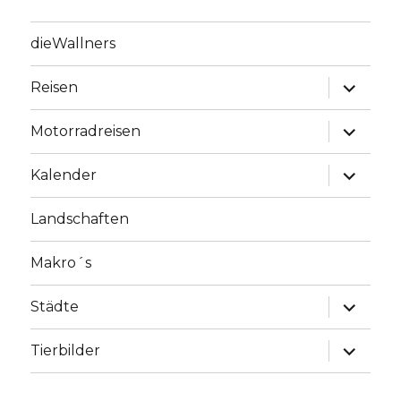
dieWallners
Unterme
Reisen
anzeige
Unterme
Motorradreisen
anzeige
Unterme
Kalender
anzeige
Landschaften
Makro´s
Unterme
Städte
anzeige
Unterme
Tierbilder
anzeige