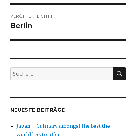
Beitragsnavigation
VERÖFFENTLICHT IN
Berlin
SU
Suche
nach:
NEUESTE BEITRÄGE
Japan – Culinary amongst the best the
world has to offer