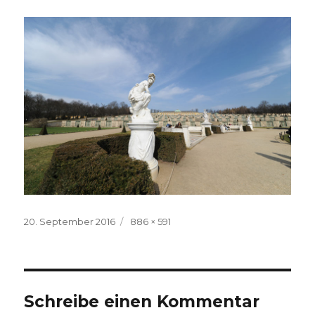
Veröffentlicht
Volle
20. September 2016
886 × 591
am
Größe
Schreibe einen Kommentar