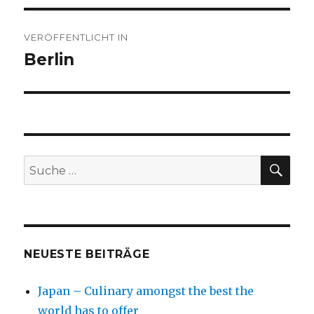
Beitragsnavigation
VERÖFFENTLICHT IN
Berlin
SU
Suche
nach:
NEUESTE BEITRÄGE
Japan – Culinary amongst the best the
world has to offer