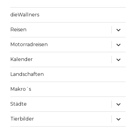
dieWallners
Unterme
Reisen
anzeige
Unterme
Motorradreisen
anzeige
Unterme
Kalender
anzeige
Landschaften
Makro´s
Unterme
Städte
anzeige
Unterme
Tierbilder
anzeige