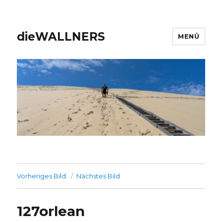
dieWALLNERS
MENÜ
Vorheriges Bild
Nächstes Bild
127orlean