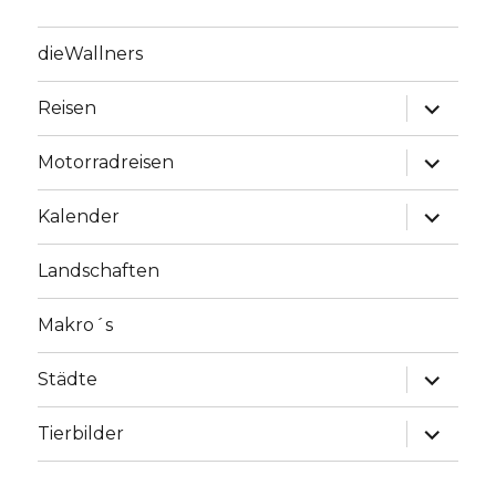
dieWallners
Unterme
Reisen
anzeige
Unterme
Motorradreisen
anzeige
Unterme
Kalender
anzeige
Landschaften
Makro´s
Unterme
Städte
anzeige
Unterme
Tierbilder
anzeige