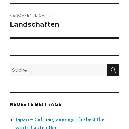
Beitragsnavigation
VERÖFFENTLICHT IN
Landschaften
SU
Suche
nach:
NEUESTE BEITRÄGE
Japan – Culinary amongst the best the
world has to offer