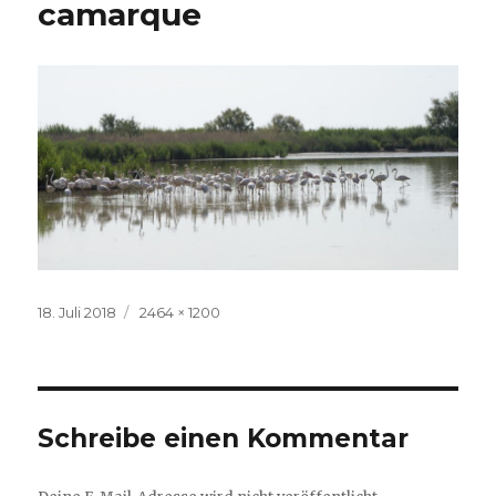
camarque
Veröffentlicht
Volle
18. Juli 2018
2464 × 1200
am
Größe
Schreibe einen Kommentar