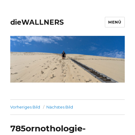
dieWALLNERS
MENÜ
Vorheriges Bild
Nächstes Bild
785ornothologie-