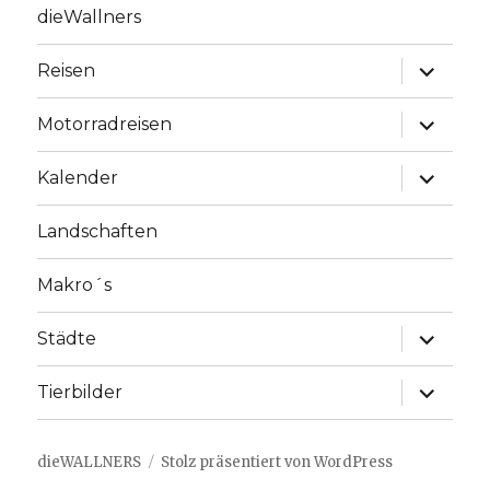
dieWallners
Unterme
Reisen
anzeige
Unterme
Motorradreisen
anzeige
Unterme
Kalender
anzeige
Landschaften
Makro´s
Unterme
Städte
anzeige
Unterme
Tierbilder
anzeige
dieWALLNERS
Stolz präsentiert von WordPress