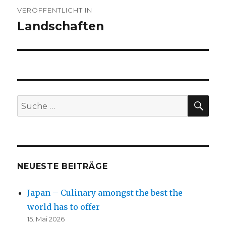
Beitragsnavigation
VERÖFFENTLICHT IN
Landschaften
SU
Suche
nach:
NEUESTE BEITRÄGE
Japan – Culinary amongst the best the
world has to offer
15. Mai 2026