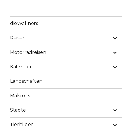
dieWallners
Unterme
Reisen
anzeige
Unterme
Motorradreisen
anzeige
Unterme
Kalender
anzeige
Landschaften
Makro´s
Unterme
Städte
anzeige
Unterme
Tierbilder
anzeige