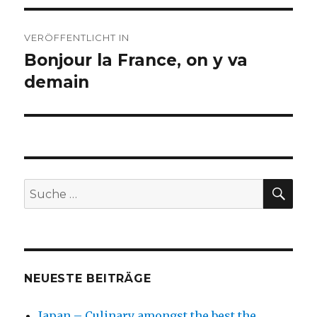
Beitragsnavigation
VERÖFFENTLICHT IN
Bonjour la France, on y va
demain
SU
Suche
nach:
NEUESTE BEITRÄGE
Japan – Culinary amongst the best the