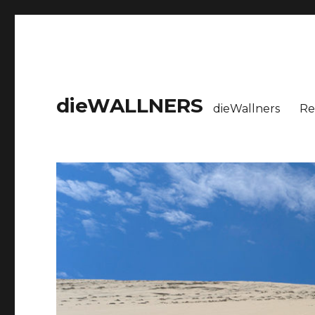
dieWALLNERS
dieWallners
Re