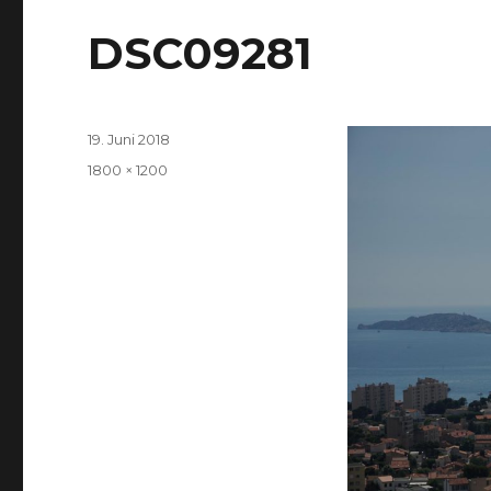
DSC09281
Veröffentlicht
19. Juni 2018
am
Volle
1800 × 1200
Größe