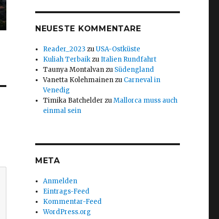
NEUESTE KOMMENTARE
Reader_2023
zu
USA-Ostküste
Kuliah Terbaik
zu
Italien Rundfahrt
Taunya Montalvan
zu
Südengland
Vanetta Kolehmainen
zu
Carneval in
Venedig
Timika Batchelder
zu
Mallorca muss auch
einmal sein
META
Anmelden
Eintrags-Feed
Kommentar-Feed
WordPress.org