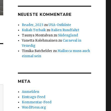
NEUESTE KOMMENTARE
Reader_2023
zu
USA-Ostküste
Kuliah Terbaik
zu
Italien Rundfahrt
Taunya Montalvan
zu
Südengland
Vanetta Kolehmainen
zu
Carneval in
Venedig
Timika Batchelder
zu
Mallorca muss auch
einmal sein
META
Anmelden
Eintrags-Feed
Kommentar-Feed
WordPress.org