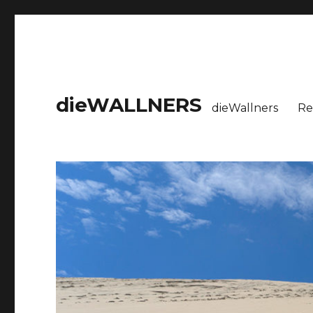
dieWALLNERS
dieWallners
Re