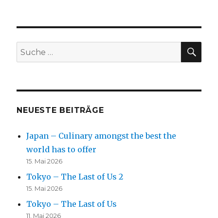
SU
Suche
nach:
NEUESTE BEITRÄGE
Japan – Culinary amongst the best the
world has to offer
15. Mai 2026
Tokyo – The Last of Us 2
15. Mai 2026
Tokyo – The Last of Us
11. Mai 2026