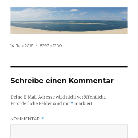
Veröffentlicht
Volle
14. Juni 2018
5297 × 1200
am
Größe
Schreibe einen Kommentar
Deine E-Mail-Adresse wird nicht veröffentlicht.
Erforderliche Felder sind mit
*
markiert
KOMMENTAR
*