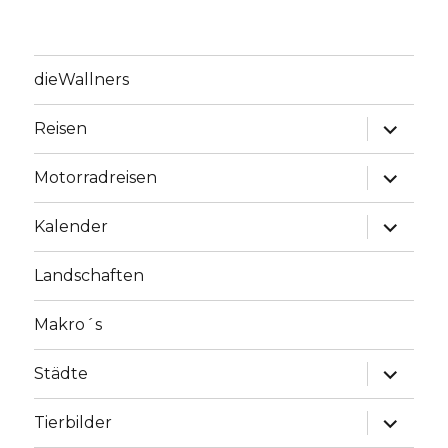
dieWallners
Unterme
Reisen
anzeige
Unterme
Motorradreisen
anzeige
Unterme
Kalender
anzeige
Landschaften
Makro´s
Unterme
Städte
anzeige
Unterme
Tierbilder
anzeige