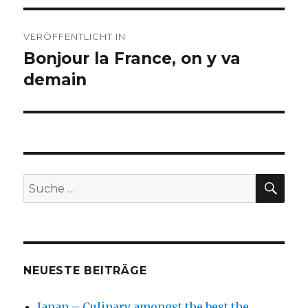
Beitragsnavigation
VERÖFFENTLICHT IN
Bonjour la France, on y va
demain
SU
Suche
nach:
NEUESTE BEITRÄGE
Japan – Culinary amongst the best the