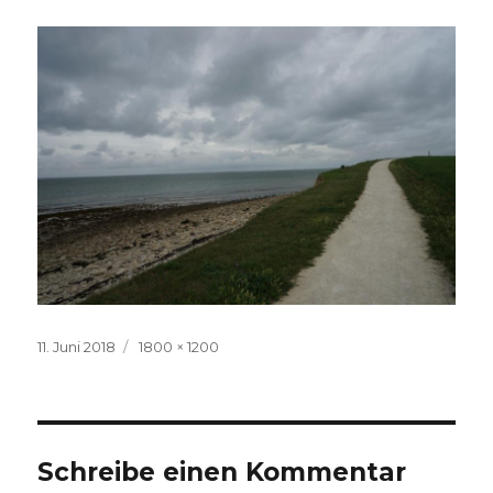
Veröffentlicht
Volle
11. Juni 2018
1800 × 1200
am
Größe
Schreibe einen Kommentar