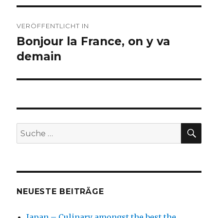
Beitragsnavigation
VERÖFFENTLICHT IN
Bonjour la France, on y va
demain
SU
Suche
nach:
NEUESTE BEITRÄGE
Japan – Culinary amongst the best the