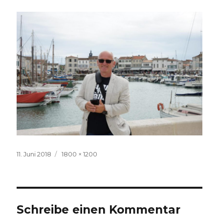
Veröffentlicht
Volle
11. Juni 2018
1800 × 1200
am
Größe
Schreibe einen Kommentar