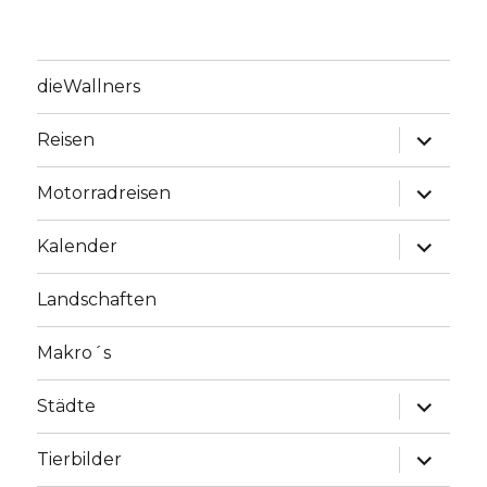
dieWallners
Unterme
Reisen
anzeige
Unterme
Motorradreisen
anzeige
Unterme
Kalender
anzeige
Landschaften
Makro´s
Unterme
Städte
anzeige
Unterme
Tierbilder
anzeige