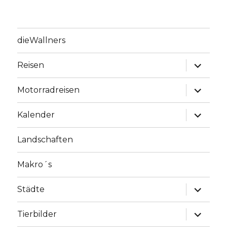
dieWallners
Unterme
Reisen
anzeige
Unterme
Motorradreisen
anzeige
Unterme
Kalender
anzeige
Landschaften
Makro´s
Unterme
Städte
anzeige
Unterme
Tierbilder
anzeige