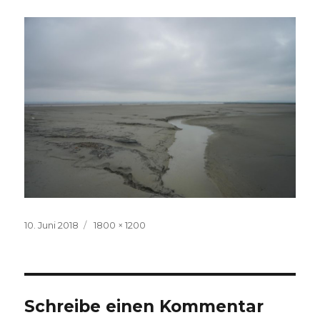
Veröffentlicht
Volle
10. Juni 2018
1800 × 1200
am
Größe
Schreibe einen Kommentar