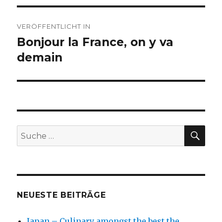
Beitragsnavigation
VERÖFFENTLICHT IN
Bonjour la France, on y va
demain
SU
Suche
nach:
NEUESTE BEITRÄGE
Japan – Culinary amongst the best the