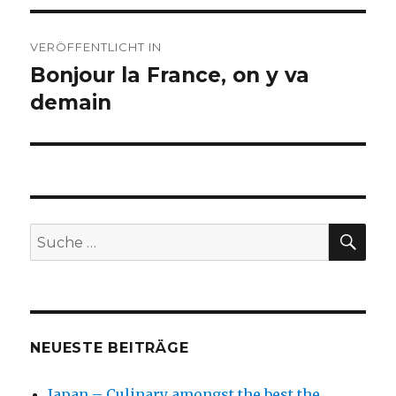
Beitragsnavigation
VERÖFFENTLICHT IN
Bonjour la France, on y va
demain
SU
Suche
nach:
NEUESTE BEITRÄGE
Japan – Culinary amongst the best the