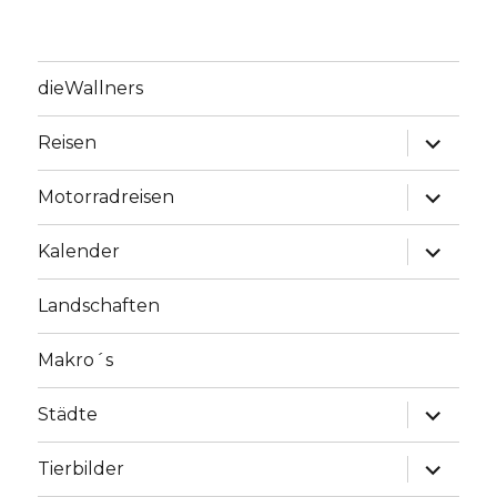
dieWallners
Unterme
Reisen
anzeige
Unterme
Motorradreisen
anzeige
Unterme
Kalender
anzeige
Landschaften
Makro´s
Unterme
Städte
anzeige
Unterme
Tierbilder
anzeige