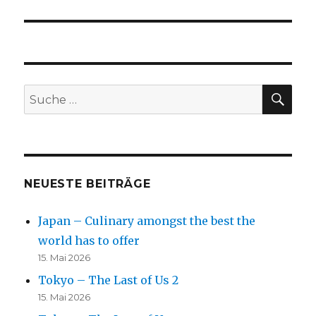
SU
Suche
nach:
NEUESTE BEITRÄGE
Japan – Culinary amongst the best the
world has to offer
15. Mai 2026
Tokyo – The Last of Us 2
15. Mai 2026