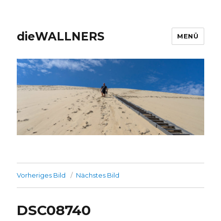
dieWALLNERS
MENÜ
Vorheriges Bild
Nächstes Bild
DSC08740