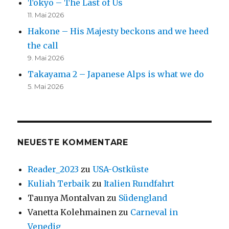
Tokyo – The Last of Us
11. Mai 2026
Hakone – His Majesty beckons and we heed
the call
9. Mai 2026
Takayama 2 – Japanese Alps is what we do
5. Mai 2026
NEUESTE KOMMENTARE
Reader_2023
zu
USA-Ostküste
Kuliah Terbaik
zu
Italien Rundfahrt
Taunya Montalvan
zu
Südengland
Vanetta Kolehmainen
zu
Carneval in
Venedig