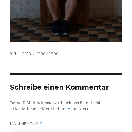
Veröffentlicht
Volle
9. Juni 2018
1200 × 1800
am
Größe
Schreibe einen Kommentar
Deine E-Mail-Adresse wird nicht veröffentlicht.
Erforderliche Felder sind mit
*
markiert
KOMMENTAR
*