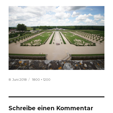
Veröffentlicht
Volle
8. Juni 2018
1800 × 1200
am
Größe
Schreibe einen Kommentar