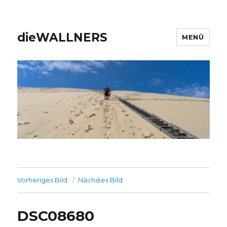
dieWALLNERS
MENÜ
Vorheriges Bild
Nächstes Bild
DSC08680