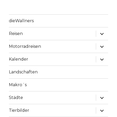
dieWallners
Unterme
Reisen
anzeige
Unterme
Motorradreisen
anzeige
Unterme
Kalender
anzeige
Landschaften
Makro´s
Unterme
Städte
anzeige
Unterme
Tierbilder
anzeige