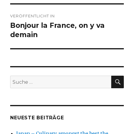
Beitragsnavigation
VERÖFFENTLICHT IN
Bonjour la France, on y va
demain
SU
Suche
nach:
NEUESTE BEITRÄGE
Japan – Culinary amongst the best the