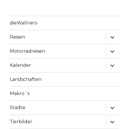
dieWallners
Unterme
Reisen
anzeige
Unterme
Motorradreisen
anzeige
Unterme
Kalender
anzeige
Landschaften
Makro´s
Unterme
Städte
anzeige
Unterme
Tierbilder
anzeige