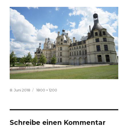
Veröffentlicht
Volle
8. Juni 2018
1800 × 1200
am
Größe
Schreibe einen Kommentar