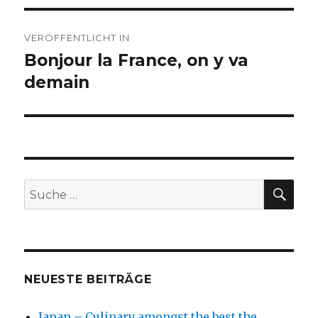
Beitragsnavigation
VERÖFFENTLICHT IN
Bonjour la France, on y va
demain
SU
Suche
nach:
NEUESTE BEITRÄGE
Japan – Culinary amongst the best the