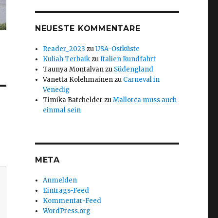
NEUESTE KOMMENTARE
Reader_2023
zu
USA-Ostküste
Kuliah Terbaik
zu
Italien Rundfahrt
Taunya Montalvan
zu
Südengland
Vanetta Kolehmainen
zu
Carneval in
Venedig
Timika Batchelder
zu
Mallorca muss auch
einmal sein
META
Anmelden
Eintrags-Feed
Kommentar-Feed
WordPress.org