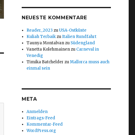
NEUESTE KOMMENTARE
Reader_2023
zu
USA-Ostküste
Kuliah Terbaik
zu
Italien Rundfahrt
Taunya Montalvan
zu
Südengland
Vanetta Kolehmainen
zu
Carneval in
Venedig
Timika Batchelder
zu
Mallorca muss auch
einmal sein
META
Anmelden
Eintrags-Feed
Kommentar-Feed
WordPress.org