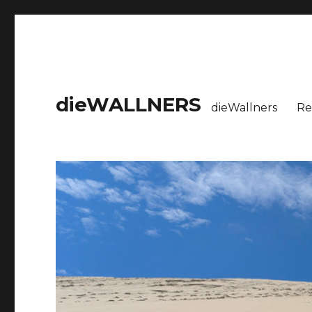
dieWALLNERS
dieWallners
Re