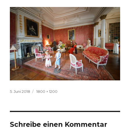
Veröffentlicht
Volle
5. Juni 2018
1800 × 1200
am
Größe
Schreibe einen Kommentar