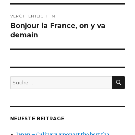
Beitragsnavigation
VERÖFFENTLICHT IN
Bonjour la France, on y va
demain
SU
Suche
nach:
NEUESTE BEITRÄGE
Japan – Culinary amongst the best the