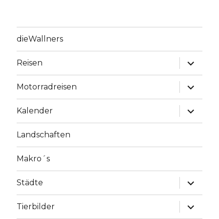
dieWallners
Unterme
Reisen
anzeige
Unterme
Motorradreisen
anzeige
Unterme
Kalender
anzeige
Landschaften
Makro´s
Unterme
Städte
anzeige
Unterme
Tierbilder
anzeige