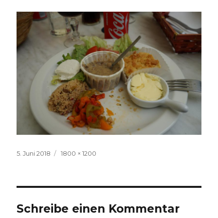
Veröffentlicht
Volle
5. Juni 2018
1800 × 1200
am
Größe
Schreibe einen Kommentar