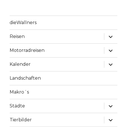
dieWallners
Unterme
Reisen
anzeige
Unterme
Motorradreisen
anzeige
Unterme
Kalender
anzeige
Landschaften
Makro´s
Unterme
Städte
anzeige
Unterme
Tierbilder
anzeige