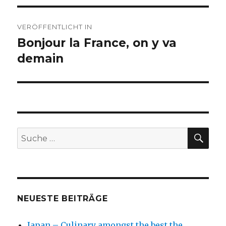
Beitragsnavigation
VERÖFFENTLICHT IN
Bonjour la France, on y va
demain
SU
Suche
nach:
NEUESTE BEITRÄGE
Japan – Culinary amongst the best the