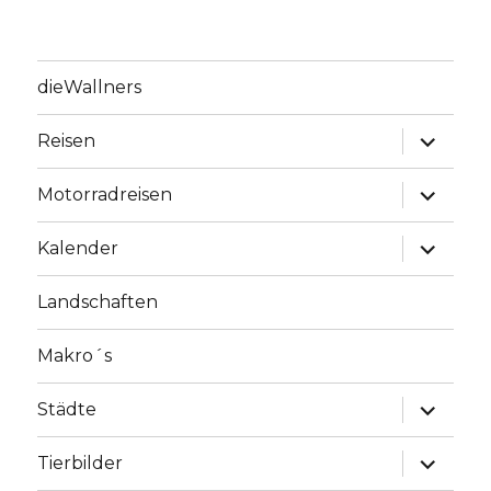
dieWallners
Unterme
Reisen
anzeige
Unterme
Motorradreisen
anzeige
Unterme
Kalender
anzeige
Landschaften
Makro´s
Unterme
Städte
anzeige
Unterme
Tierbilder
anzeige