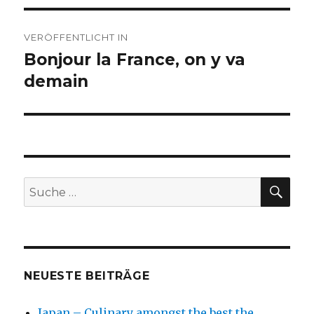
Beitragsnavigation
VERÖFFENTLICHT IN
Bonjour la France, on y va
demain
SU
Suche
nach:
NEUESTE BEITRÄGE
Japan – Culinary amongst the best the