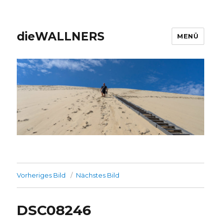
dieWALLNERS
MENÜ
Vorheriges Bild
Nächstes Bild
DSC08246