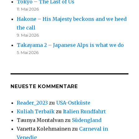
Tokyo – The Last of Us
11. Mai 2026
Hakone – His Majesty beckons and we heed
the call
9. Mai 2026
Takayama 2 – Japanese Alps is what we do
5. Mai 2026
NEUESTE KOMMENTARE
Reader_2023
zu
USA-Ostküste
Kuliah Terbaik
zu
Italien Rundfahrt
Taunya Montalvan
zu
Südengland
Vanetta Kolehmainen
zu
Carneval in
Venedig