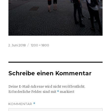
Veröffentlicht
Volle
2. Juni 2018
1200 × 1800
am
Größe
Schreibe einen Kommentar
Deine E-Mail-Adresse wird nicht veröffentlicht.
Erforderliche Felder sind mit
*
markiert
KOMMENTAR
*