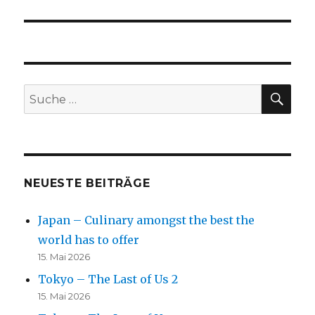
SU
Suche
nach:
NEUESTE BEITRÄGE
Japan – Culinary amongst the best the
world has to offer
15. Mai 2026
Tokyo – The Last of Us 2
15. Mai 2026