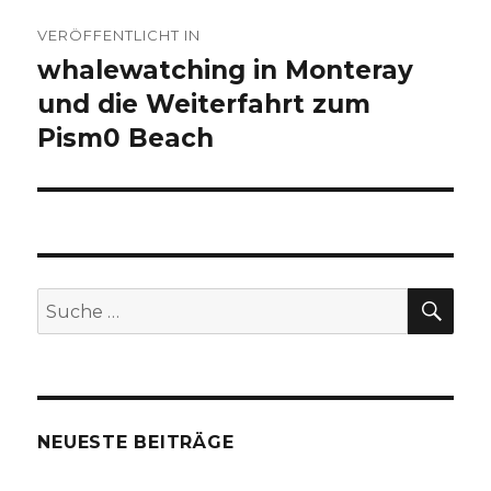
Beitragsnavigation
VERÖFFENTLICHT IN
whalewatching in Monteray
und die Weiterfahrt zum
Pism0 Beach
SU
Suche
nach:
NEUESTE BEITRÄGE