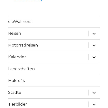
dieWallners
Unterme
Reisen
anzeige
Unterme
Motorradreisen
anzeige
Unterme
Kalender
anzeige
Landschaften
Makro´s
Unterme
Städte
anzeige
Unterme
Tierbilder
anzeige