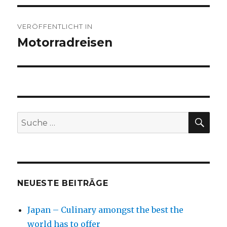
Beitragsnavigation
VERÖFFENTLICHT IN
Motorradreisen
SU
Suche
nach:
NEUESTE BEITRÄGE
Japan – Culinary amongst the best the
world has to offer