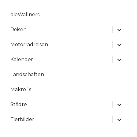
dieWallners
Unterme
Reisen
anzeige
Unterme
Motorradreisen
anzeige
Unterme
Kalender
anzeige
Landschaften
Makro´s
Unterme
Städte
anzeige
Unterme
Tierbilder
anzeige