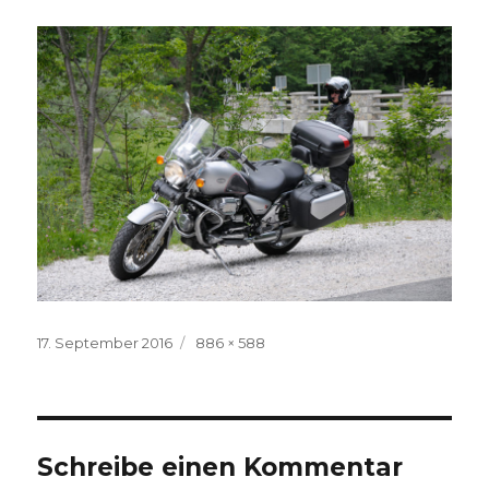
Veröffentlicht
Volle
17. September 2016
886 × 588
am
Größe
Schreibe einen Kommentar