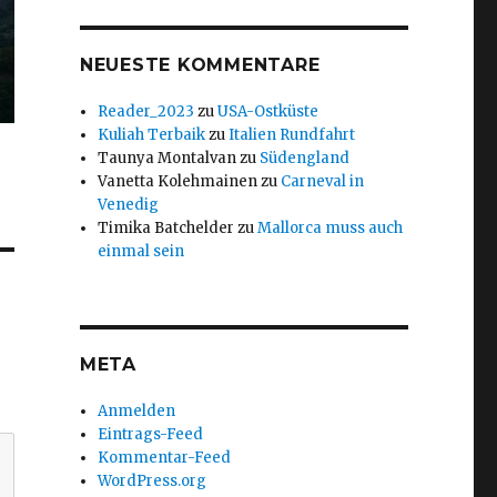
NEUESTE KOMMENTARE
Reader_2023
zu
USA-Ostküste
Kuliah Terbaik
zu
Italien Rundfahrt
Taunya Montalvan
zu
Südengland
Vanetta Kolehmainen
zu
Carneval in
Venedig
Timika Batchelder
zu
Mallorca muss auch
einmal sein
META
Anmelden
Eintrags-Feed
Kommentar-Feed
WordPress.org