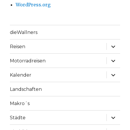
WordPress.org
dieWallners
Unterme
Reisen
anzeige
Unterme
Motorradreisen
anzeige
Unterme
Kalender
anzeige
Landschaften
Makro´s
Unterme
Städte
anzeige