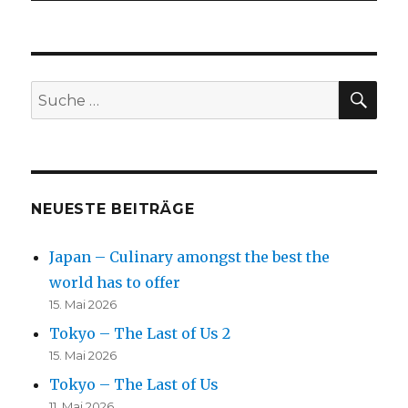
SU
Suche
nach:
NEUESTE BEITRÄGE
Japan – Culinary amongst the best the
world has to offer
15. Mai 2026
Tokyo – The Last of Us 2
15. Mai 2026
Tokyo – The Last of Us
11. Mai 2026