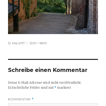
Veröffentlicht
Volle
12. Mai 2017
1200 × 1800
am
Größe
Schreibe einen Kommentar
Deine E-Mail-Adresse wird nicht veröffentlicht.
Erforderliche Felder sind mit
*
markiert
KOMMENTAR
*