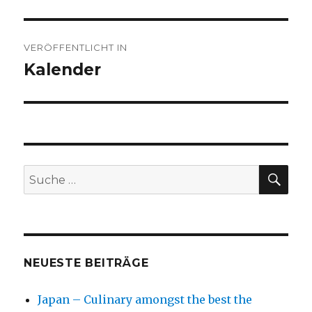
Beitragsnavigation
VERÖFFENTLICHT IN
Kalender
SU
Suche
nach:
NEUESTE BEITRÄGE
Japan – Culinary amongst the best the