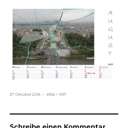
Veröffentlicht
Volle
27. Oktober 2016
4962 × 3517
am
Größe
Schreibe einen Kommentar