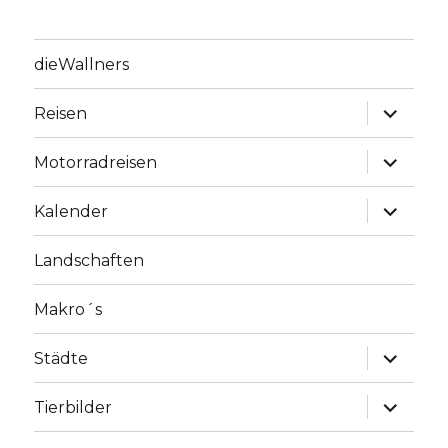
dieWallners
Unterme
Reisen
anzeige
Unterme
Motorradreisen
anzeige
Unterme
Kalender
anzeige
Landschaften
Makro´s
Unterme
Städte
anzeige
Unterme
Tierbilder
anzeige