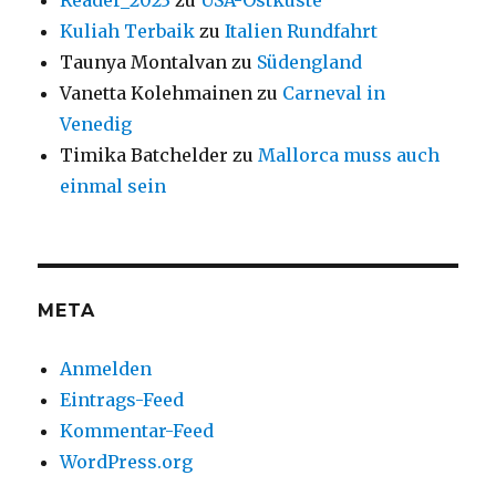
Reader_2023
zu
USA-Ostküste
Kuliah Terbaik
zu
Italien Rundfahrt
Taunya Montalvan
zu
Südengland
Vanetta Kolehmainen
zu
Carneval in
Venedig
Timika Batchelder
zu
Mallorca muss auch
einmal sein
META
Anmelden
Eintrags-Feed
Kommentar-Feed
WordPress.org