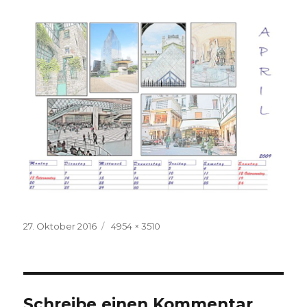
Veröffentlicht
Volle
27. Oktober 2016
4954 × 3510
am
Größe
Schreibe einen Kommentar