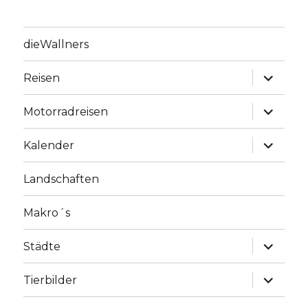
dieWallners
Unterme
Reisen
anzeige
Unterme
Motorradreisen
anzeige
Unterme
Kalender
anzeige
Landschaften
Makro´s
Unterme
Städte
anzeige
Unterme
Tierbilder
anzeige