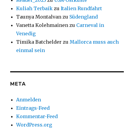
Reader_2023
zu
USA-Ostküste
Kuliah Terbaik
zu
Italien Rundfahrt
Taunya Montalvan
zu
Südengland
Vanetta Kolehmainen
zu
Carneval in
Venedig
Timika Batchelder
zu
Mallorca muss auch
einmal sein
META
Anmelden
Eintrags-Feed
Kommentar-Feed
WordPress.org