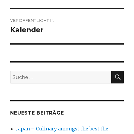
Beitragsnavigation
VERÖFFENTLICHT IN
Kalender
SU
Suche
nach:
NEUESTE BEITRÄGE
Japan – Culinary amongst the best the