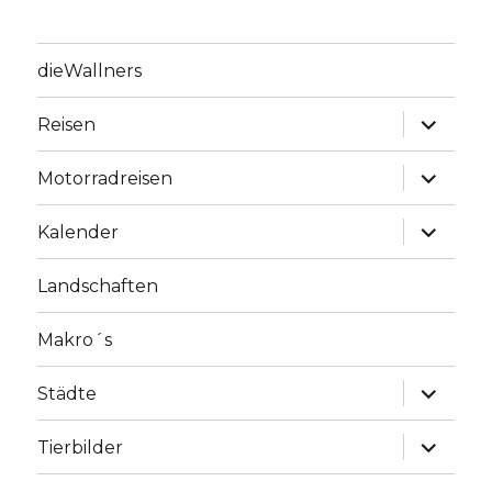
dieWallners
Unterme
Reisen
anzeige
Unterme
Motorradreisen
anzeige
Unterme
Kalender
anzeige
Landschaften
Makro´s
Unterme
Städte
anzeige
Unterme
Tierbilder
anzeige