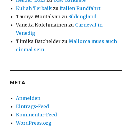
Reader_2023
zu
USA-Ostküste
Kuliah Terbaik
zu
Italien Rundfahrt
Taunya Montalvan
zu
Südengland
Vanetta Kolehmainen
zu
Carneval in
Venedig
Timika Batchelder
zu
Mallorca muss auch
einmal sein
META
Anmelden
Eintrags-Feed
Kommentar-Feed
WordPress.org