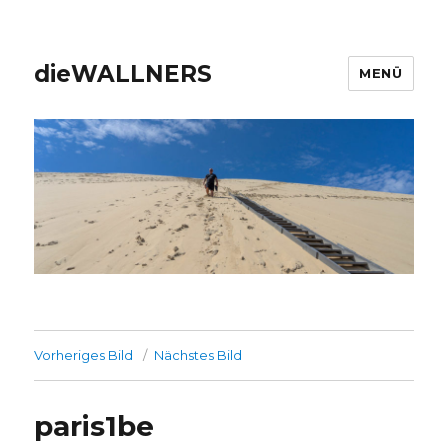
dieWALLNERS
MENÜ
Vorheriges Bild
Nächstes Bild
paris1be