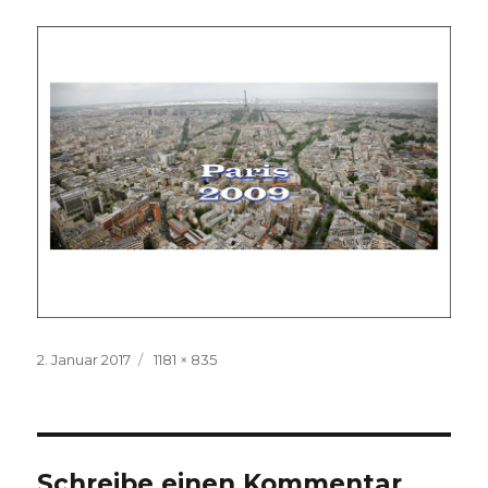
Veröffentlicht
Volle
2. Januar 2017
1181 × 835
am
Größe
Schreibe einen Kommentar