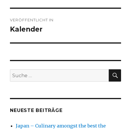
Beitragsnavigation
VERÖFFENTLICHT IN
Kalender
SU
Suche
nach:
NEUESTE BEITRÄGE
Japan – Culinary amongst the best the