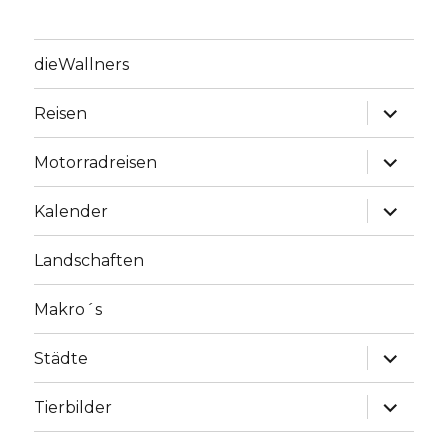
dieWallners
Unterme
Reisen
anzeige
Unterme
Motorradreisen
anzeige
Unterme
Kalender
anzeige
Landschaften
Makro´s
Unterme
Städte
anzeige
Unterme
Tierbilder
anzeige