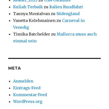
Reader_2023
zu
USA-Ostküste
Kuliah Terbaik
zu
Italien Rundfahrt
Taunya Montalvan
zu
Südengland
Vanetta Kolehmainen
zu
Carneval in
Venedig
Timika Batchelder
zu
Mallorca muss auch
einmal sein
META
Anmelden
Eintrags-Feed
Kommentar-Feed
WordPress.org