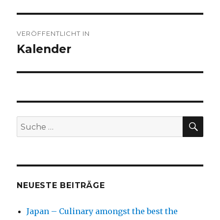
Beitragsnavigation
VERÖFFENTLICHT IN
Kalender
SU
Suche
nach:
NEUESTE BEITRÄGE
Japan – Culinary amongst the best the