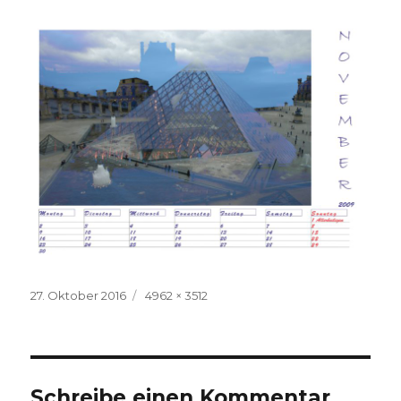
Veröffentlicht
Volle
27. Oktober 2016
4962 × 3512
am
Größe
Schreibe einen Kommentar