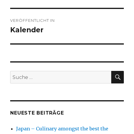
Beitragsnavigation
VERÖFFENTLICHT IN
Kalender
SU
Suche
nach:
NEUESTE BEITRÄGE
Japan – Culinary amongst the best the