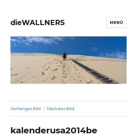
dieWALLNERS
MENÜ
Vorheriges Bild
Nächstes Bild
kalenderusa2014be