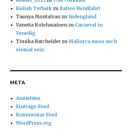
Reader_2023
zu
USA-Ostküste
Kuliah Terbaik
zu
Italien Rundfahrt
Taunya Montalvan
zu
Südengland
Vanetta Kolehmainen
zu
Carneval in
Venedig
Timika Batchelder
zu
Mallorca muss auch
einmal sein
META
Anmelden
Eintrags-Feed
Kommentar-Feed
WordPress.org