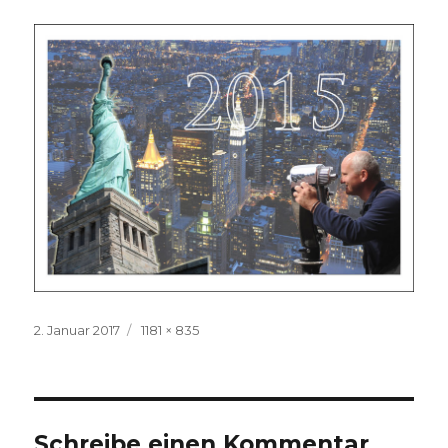
Veröffentlicht
Volle
2. Januar 2017
1181 × 835
am
Größe
Schreibe einen Kommentar