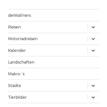
dieWallners
Unterme
Reisen
anzeige
Unterme
Motorradreisen
anzeige
Unterme
Kalender
anzeige
Landschaften
Makro´s
Unterme
Städte
anzeige
Unterme
Tierbilder
anzeige