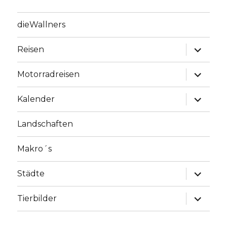
dieWallners
Unterme
Reisen
anzeige
Unterme
Motorradreisen
anzeige
Unterme
Kalender
anzeige
Landschaften
Makro´s
Unterme
Städte
anzeige
Unterme
Tierbilder
anzeige