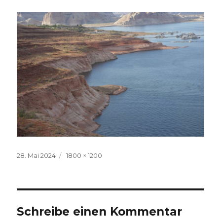
Veröffentlicht
Volle
28. Mai 2024
1800 × 1200
am
Größe
Schreibe einen Kommentar