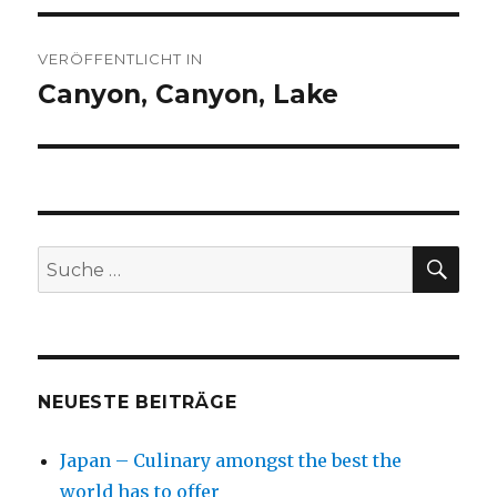
Beitragsnavigation
VERÖFFENTLICHT IN
Canyon, Canyon, Lake
SU
Suche
nach:
NEUESTE BEITRÄGE
Japan – Culinary amongst the best the
world has to offer