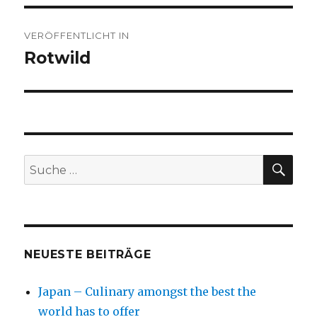
Beitragsnavigation
VERÖFFENTLICHT IN
Rotwild
SU
Suche
nach:
NEUESTE BEITRÄGE
Japan – Culinary amongst the best the
world has to offer