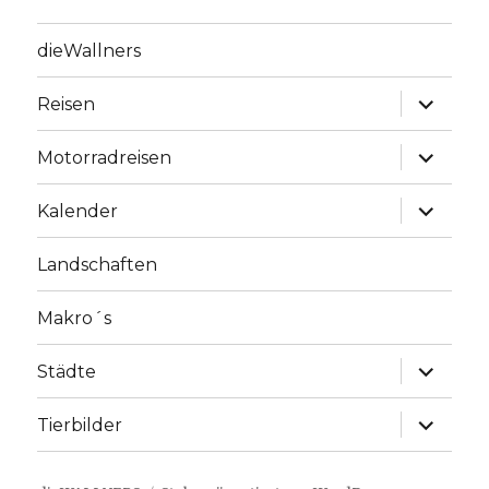
dieWallners
Unterme
Reisen
anzeige
Unterme
Motorradreisen
anzeige
Unterme
Kalender
anzeige
Landschaften
Makro´s
Unterme
Städte
anzeige
Unterme
Tierbilder
anzeige