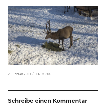
Veröffentlicht
Volle
29. Januar 2018
1821 × 1200
am
Größe
Schreibe einen Kommentar