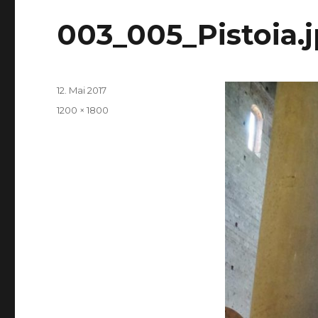
003_005_Pistoia.
Veröffentlicht
12. Mai 2017
am
Volle
1200 × 1800
Größe