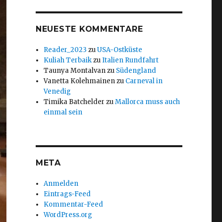
NEUESTE KOMMENTARE
Reader_2023
zu
USA-Ostküste
Kuliah Terbaik
zu
Italien Rundfahrt
Taunya Montalvan
zu
Südengland
Vanetta Kolehmainen
zu
Carneval in
Venedig
Timika Batchelder
zu
Mallorca muss auch
einmal sein
META
Anmelden
Eintrags-Feed
Kommentar-Feed
WordPress.org