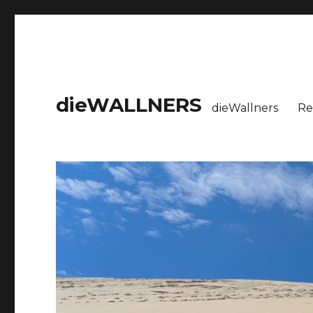
dieWALLNERS
dieWallners
Re