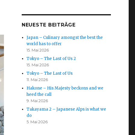
NEUESTE BEITRÄGE
Japan – Culinary amongst the best the
world has to offer
15. Mai 2026
Tokyo – The Last of Us 2
15. Mai 2026
Tokyo – The Last of Us
11. Mai 2026
Hakone – His Majesty beckons and we
heed the call
9. Mai 2026
Takayama 2 – Japanese Alps is what we
do
5. Mai 2026