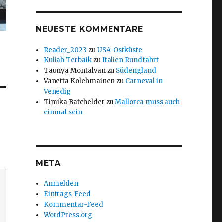
NEUESTE KOMMENTARE
Reader_2023
zu
USA-Ostküste
Kuliah Terbaik
zu
Italien Rundfahrt
Taunya Montalvan
zu
Südengland
Vanetta Kolehmainen
zu
Carneval in
Venedig
Timika Batchelder
zu
Mallorca muss auch
einmal sein
META
Anmelden
Eintrags-Feed
Kommentar-Feed
WordPress.org