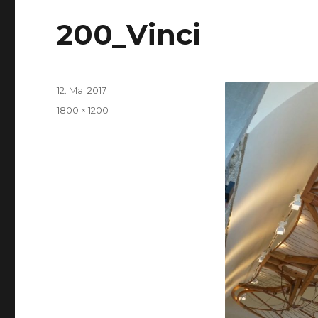
200_Vinci
Veröffentlicht
12. Mai 2017
am
Volle
1800 × 1200
Größe