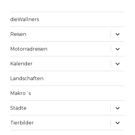
dieWallners
Unterme
Reisen
anzeige
Unterme
Motorradreisen
anzeige
Unterme
Kalender
anzeige
Landschaften
Makro´s
Unterme
Städte
anzeige
Unterme
Tierbilder
anzeige