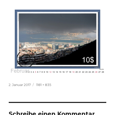
Veröffentlicht
Volle
2. Januar 2017
1181 × 835
am
Größe
Schreibe einen Kommentar