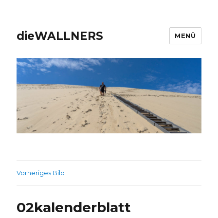
dieWALLNERS
MENÜ
Vorheriges Bild
02kalenderblatt