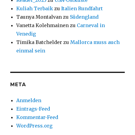
Reader_2023
zu
USA-Ostküste
Kuliah Terbaik
zu
Italien Rundfahrt
Taunya Montalvan
zu
Südengland
Vanetta Kolehmainen
zu
Carneval in
Venedig
Timika Batchelder
zu
Mallorca muss auch
einmal sein
META
Anmelden
Eintrags-Feed
Kommentar-Feed
WordPress.org