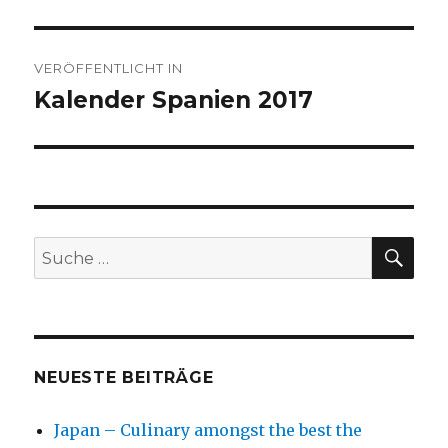
Beitragsnavigation
VERÖFFENTLICHT IN
Kalender Spanien 2017
SU
Suche
nach:
NEUESTE BEITRÄGE
Japan – Culinary amongst the best the