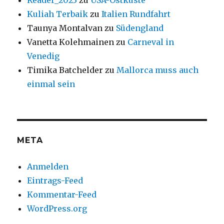
Reader_2023
zu
USA-Ostküste
Kuliah Terbaik
zu
Italien Rundfahrt
Taunya Montalvan
zu
Südengland
Vanetta Kolehmainen
zu
Carneval in
Venedig
Timika Batchelder
zu
Mallorca muss auch
einmal sein
META
Anmelden
Eintrags-Feed
Kommentar-Feed
WordPress.org