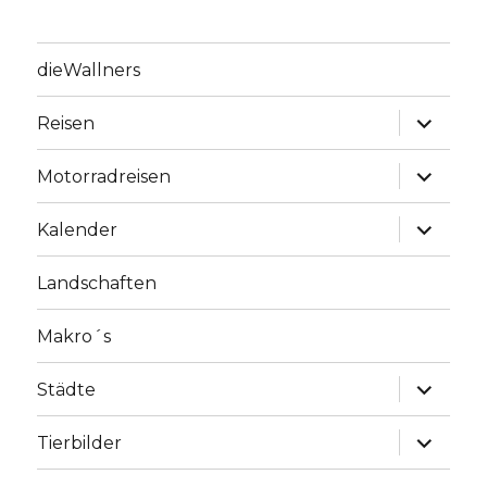
dieWallners
Unterme
Reisen
anzeige
Unterme
Motorradreisen
anzeige
Unterme
Kalender
anzeige
Landschaften
Makro´s
Unterme
Städte
anzeige
Unterme
Tierbilder
anzeige