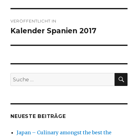
Beitragsnavigation
VERÖFFENTLICHT IN
Kalender Spanien 2017
SU
Suche
nach:
NEUESTE BEITRÄGE
Japan – Culinary amongst the best the