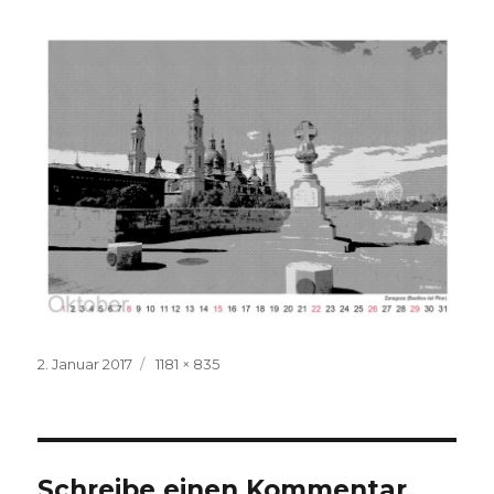
Veröffentlicht
Volle
2. Januar 2017
1181 × 835
am
Größe
Schreibe einen Kommentar