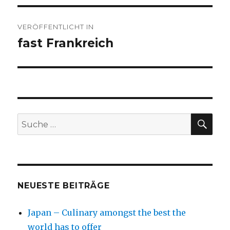
Beitragsnavigation
VERÖFFENTLICHT IN
fast Frankreich
SU
Suche
nach:
NEUESTE BEITRÄGE
Japan – Culinary amongst the best the
world has to offer