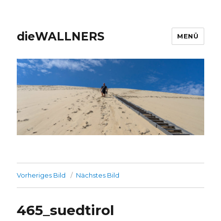
dieWALLNERS
MENÜ
Vorheriges Bild
Nächstes Bild
465_suedtirol