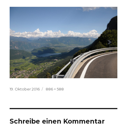
Veröffentlicht
Volle
19. Oktober 2016
886 × 588
am
Größe
Schreibe einen Kommentar