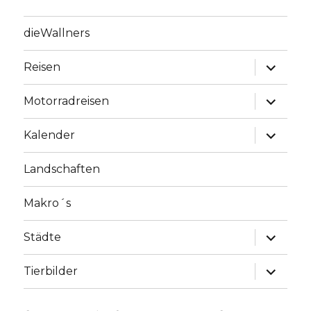
dieWallners
Unterme
Reisen
anzeige
Unterme
Motorradreisen
anzeige
Unterme
Kalender
anzeige
Landschaften
Makro´s
Unterme
Städte
anzeige
Unterme
Tierbilder
anzeige