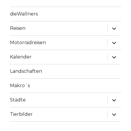
dieWallners
Unterme
Reisen
anzeige
Unterme
Motorradreisen
anzeige
Unterme
Kalender
anzeige
Landschaften
Makro´s
Unterme
Städte
anzeige
Unterme
Tierbilder
anzeige