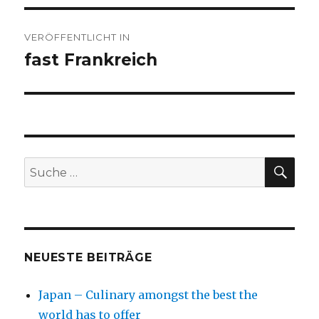
Beitragsnavigation
VERÖFFENTLICHT IN
fast Frankreich
SU
Suche
nach:
NEUESTE BEITRÄGE
Japan – Culinary amongst the best the
world has to offer