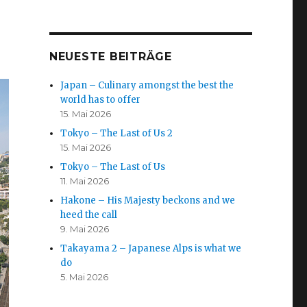
NEUESTE BEITRÄGE
Japan – Culinary amongst the best the
world has to offer
15. Mai 2026
Tokyo – The Last of Us 2
15. Mai 2026
Tokyo – The Last of Us
11. Mai 2026
Hakone – His Majesty beckons and we
heed the call
9. Mai 2026
Takayama 2 – Japanese Alps is what we
do
5. Mai 2026