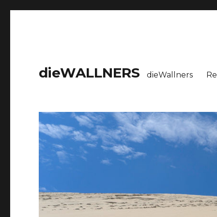
dieWALLNERS
dieWallners
Re