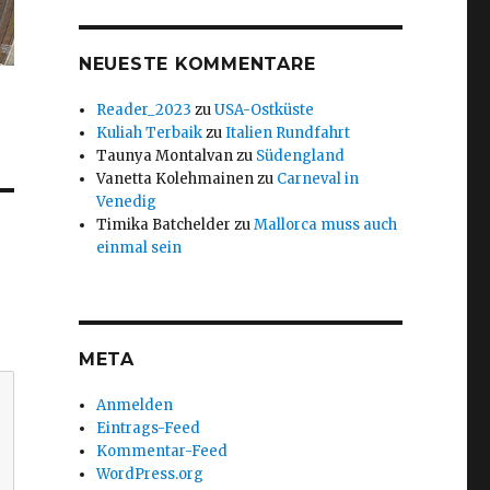
NEUESTE KOMMENTARE
Reader_2023
zu
USA-Ostküste
Kuliah Terbaik
zu
Italien Rundfahrt
Taunya Montalvan
zu
Südengland
Vanetta Kolehmainen
zu
Carneval in
Venedig
Timika Batchelder
zu
Mallorca muss auch
einmal sein
META
Anmelden
Eintrags-Feed
Kommentar-Feed
WordPress.org