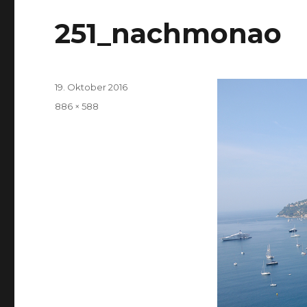
251_nachmonao
Veröffentlicht
19. Oktober 2016
am
Volle
886 × 588
Größe