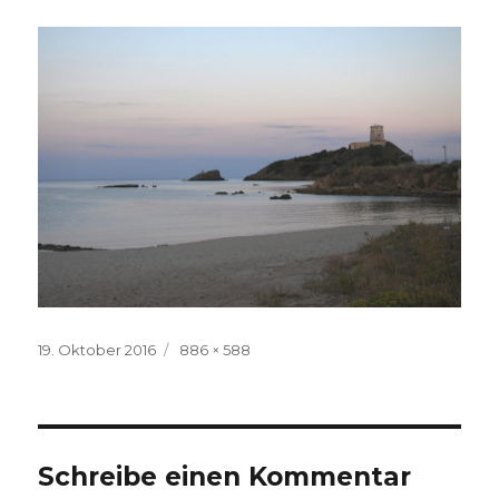
Veröffentlicht
Volle
19. Oktober 2016
886 × 588
am
Größe
Schreibe einen Kommentar