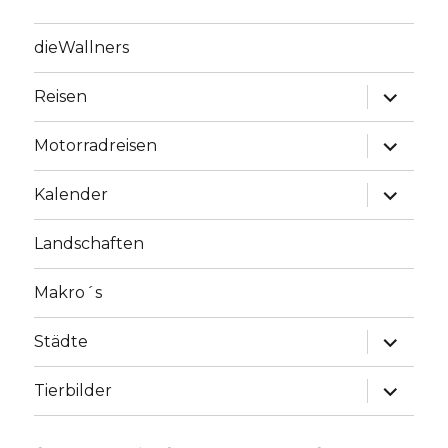
dieWallners
Unterme
Reisen
anzeige
Unterme
Motorradreisen
anzeige
Unterme
Kalender
anzeige
Landschaften
Makro´s
Unterme
Städte
anzeige
Unterme
Tierbilder
anzeige