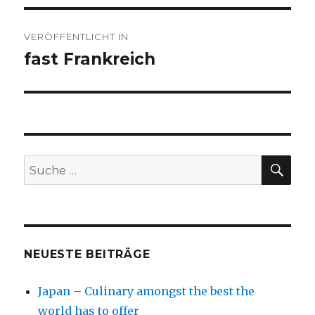
Beitragsnavigation
VERÖFFENTLICHT IN
fast Frankreich
SU
Suche
nach:
NEUESTE BEITRÄGE
Japan – Culinary amongst the best the
world has to offer