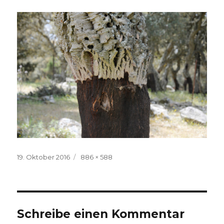
Veröffentlicht
Volle
19. Oktober 2016
886 × 588
am
Größe
Schreibe einen Kommentar