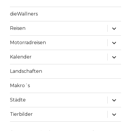
dieWallners
Unterme
Reisen
anzeige
Unterme
Motorradreisen
anzeige
Unterme
Kalender
anzeige
Landschaften
Makro´s
Unterme
Städte
anzeige
Unterme
Tierbilder
anzeige