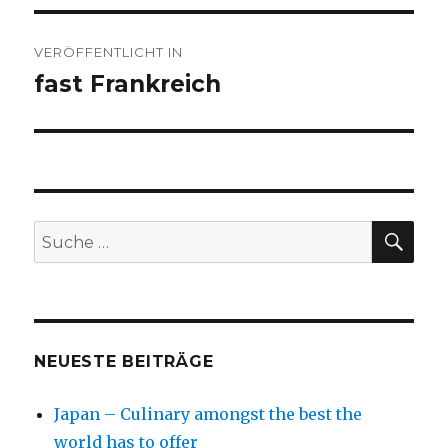
Beitragsnavigation
VERÖFFENTLICHT IN
fast Frankreich
SU
Suche
nach:
NEUESTE BEITRÄGE
Japan – Culinary amongst the best the
world has to offer