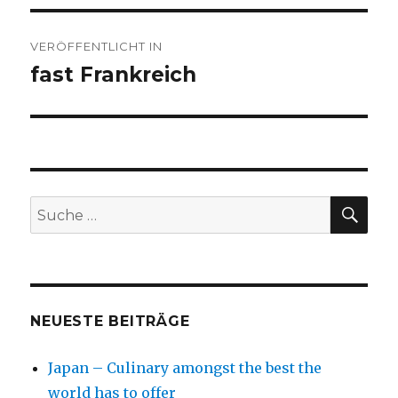
Beitragsnavigation
VERÖFFENTLICHT IN
fast Frankreich
SU
Suche
nach:
NEUESTE BEITRÄGE
Japan – Culinary amongst the best the
world has to offer