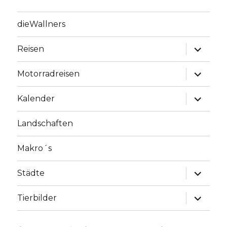
dieWallners
Unterme
Reisen
anzeige
Unterme
Motorradreisen
anzeige
Unterme
Kalender
anzeige
Landschaften
Makro´s
Unterme
Städte
anzeige
Unterme
Tierbilder
anzeige