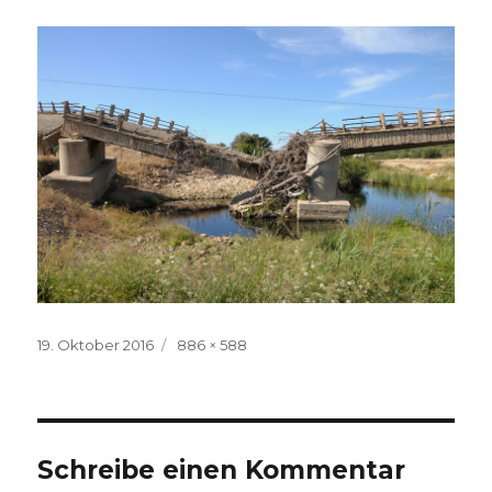
Veröffentlicht
Volle
19. Oktober 2016
886 × 588
am
Größe
Schreibe einen Kommentar