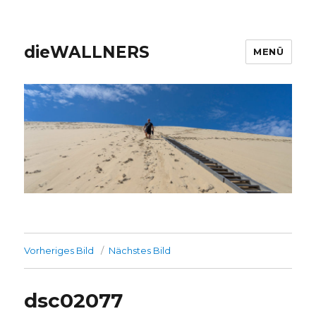
dieWALLNERS
MENÜ
Vorheriges Bild
Nächstes Bild
dsc02077