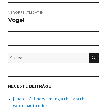
Beitragsnavigation
VERÖFFENTLICHT IN
Vögel
SU
Suche
nach:
NEUESTE BEITRÄGE
Japan – Culinary amongst the best the
world has to offer