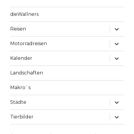
dieWallners
Unterme
Reisen
anzeige
Unterme
Motorradreisen
anzeige
Unterme
Kalender
anzeige
Landschaften
Makro´s
Unterme
Städte
anzeige
Unterme
Tierbilder
anzeige