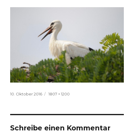
Veröffentlicht
Volle
10. Oktober 2016
1807 × 1200
am
Größe
Schreibe einen Kommentar