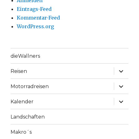
Anmelden
Eintrags-Feed
Kommentar-Feed
WordPress.org
dieWallners
Unterme
Reisen
anzeige
Unterme
Motorradreisen
anzeige
Unterme
Kalender
anzeige
Landschaften
Makro´s