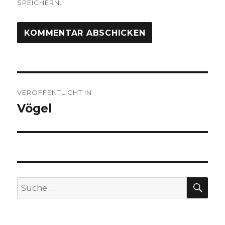
SPEICHERN.
Beitragsnavigation
VERÖFFENTLICHT IN
Vögel
SU
Suche
nach: